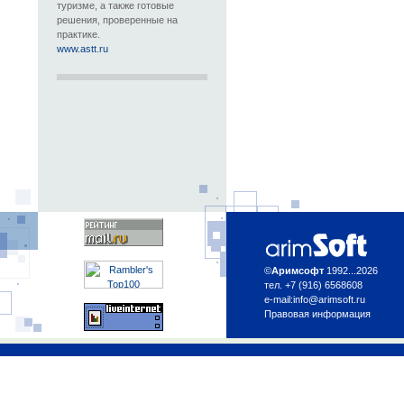
туризме, а также готовые
решения, проверенные на
практике.
www.astt.ru
©
Аримсофт
1992...2026
тел. +7 (916) 6568608
e-mail:
info@arimsoft.ru
Правовая информация