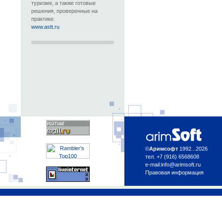
туризме, а также готовые
решения, проверенные на
практике.
www.astt.ru
©
Аримсофт
1992...2026
тел. +7 (916) 6568608
e-mail:
info@arimsoft.ru
Правовая информация